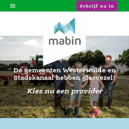

Schrijf nu in
De gemeenten Westerwolde en 
Stadskanaal hebben glasvezel!
Kies nu een provider