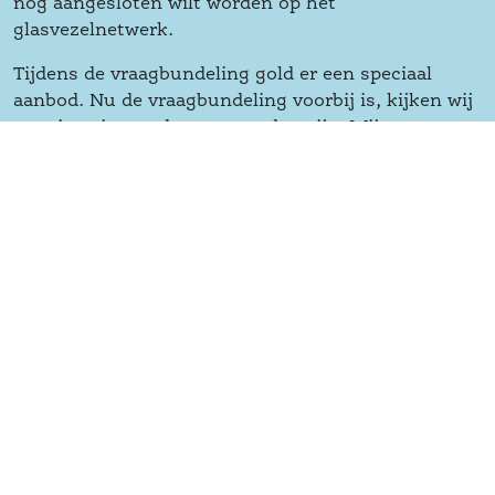
nog aangesloten wilt worden op het 
glasvezelnetwerk.
Tijdens de vraagbundeling gold er een speciaal 
aanbod. Nu de vraagbundeling voorbij is, kijken wij 
per situatie wat de voorwaarden zijn. Wij sturen u 
in ieder geval binnen 2 weken vrijblijvend deze 
voorwaarden.
Doe hier de postcodecheck
 om kenbaar te maken 
dat u graag toch aangesloten wilt worden.
Glasvezel ook voor u?!